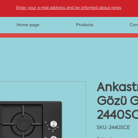
Enter your e-mail address and be informed about news
Home page
Products
Con
Ankast
Gözü G
2440S
SKU: 2440SCE