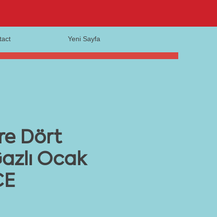
tact
Yeni Sayfa
re Dört
azlı Ocak
CE