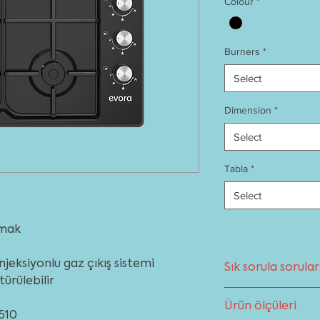
Colour
*
Burners
*
Select
Dimension
*
Select
Tabla
*
Select
kmak
njeksiyonlu gaz çıkış sistemi
Sık sorula sorular
ürülebilir
Ocaklar ile ilgilisı
Ürün ölçüleri
destek alabilirsiniz
 510