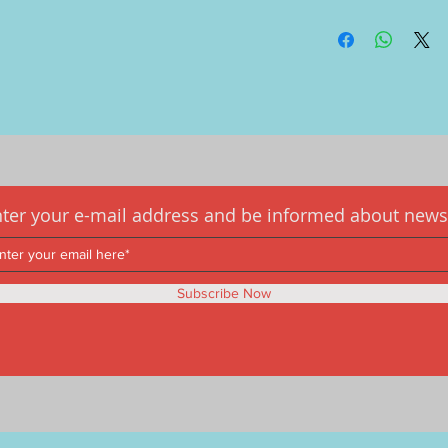
Ürün ölçülerini
indir
ter your e-mail address and be informed about news
Subscribe Now