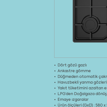
• Dört gözü gazlı
• Ankastre gömme
• Düğmeden otomatik ça
• Havuzbekli yanma gözleri
• Yakıt tüketimini azaltan e
• LPG’den Doğalgaza dönüşt
• Emaye ızgaralar
• Ürün ölçüleri (GxD) : 580 x