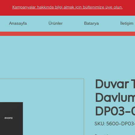
Kampanyalar hakkında bilgi almak için bültenimize üye olun.
Anasayfa
Ürünler
Batarya
İletişim
Duvar T
Davlu
DP03-
SKU: 5600-DP03