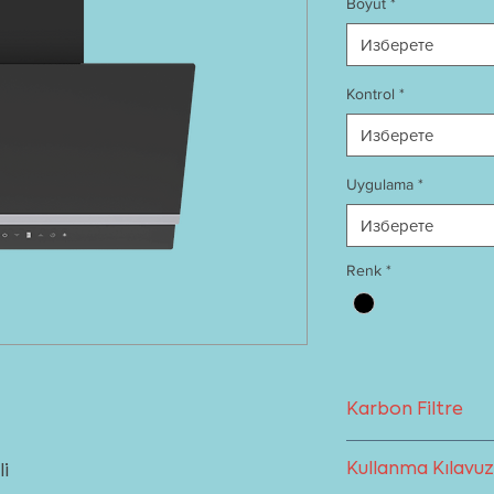
Boyut
*
Изберете
Kontrol
*
Изберете
Uygulama
*
Изберете
Renk
*
Karbon Filtre
Baca kullanımına el
Kullanma Kılavu
i
olarak tasarlanmış