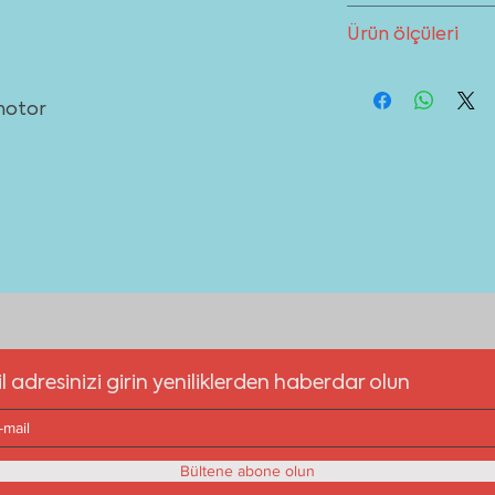
sağlayabilirsiniz.
Kar
Davlumbazınız ile ilgi
gelmemektedir. Haric
Ürün ölçüleri
bölümünden destek a
için tıklayınız
Ürün ölçülerini
indir
 motor
l adresinizi girin yeniliklerden haberdar olun
Bültene abone olun