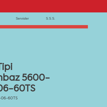
Servisler
S.S.S.
ipi
mbaz 5600-
06-60TS
-06-60TS