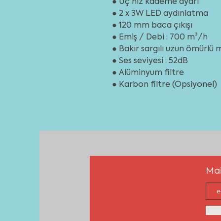
● Üç hız kademe ayarı
● 2 x 3W LED aydınlatma
● 120 mm baca çıkışı
● Emiş / Debi : 700 m³/h
● Bakır sargılı uzun ömürlü
● Ses seviyesi : 52dB
● Alüminyum filtre
● Karbon filtre (Opsiyonel)
Mai