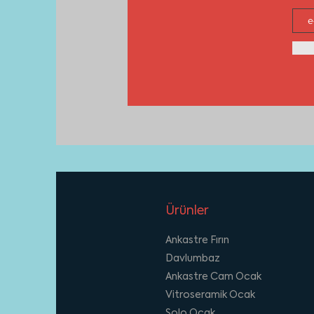
Ürünler
Ankastre Fırın
Davlumbaz
Ankastre Cam Ocak
Vitroseramik Ocak
Solo Ocak