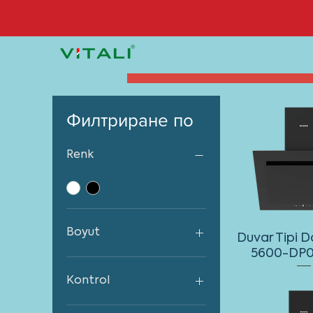
Филтриране по
Renk
Boyut
Duvar Tipi 
5600-DP0
60 cm
Kontrol
Dijital (Dokunmatik)