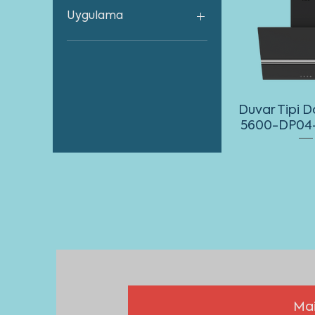
Push anahtar
Uygulama
Duvar tipi
Duvar Tipi 
5600-DP04
Mai