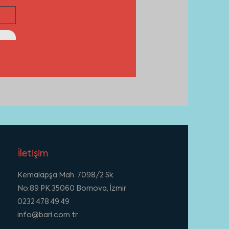
İletişim
Kemalapşa Mah. 7098/2 Sk.
No:89 PK.35060 Bornova, İzmir
0232 478 49 49
info@bari.com.tr