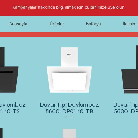
Kampanyalar hakkında bilgi almak için bültenimize üye olun.
Anasayfa
Ürünler
Batarya
İletişim
Davlumbaz
Duvar Tipi Davlumbaz
Duvar Ti
1-10-TS
5600-DP01-10-TB
5600-DP