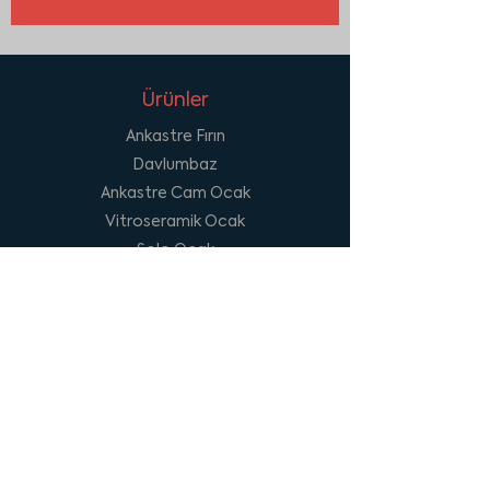
Ürünler
Ankastre Fırın
Davlumbaz
Ankastre Cam Ocak
Vitroseramik Ocak
Solo Ocak
Eviye
Kurumsal
Hakkımızda
Kalite Politikamız
İnsan Kaynakları
Sosyal Medya