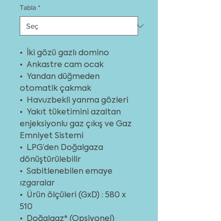
Tabla
*
• İki gözü gazlı domino
• Ankastre cam ocak
• Yandan düğmeden
otomatik çakmak
• Havuzbekli yanma gözleri
• Yakıt tüketimini azaltan
enjeksiyonlu gaz çıkış ve Gaz
Emniyet Sistemi
• LPG’den Doğalgaza
dönüştürülebilir
• Sabitlenebilen emaye
ızgaralar
• Ürün ölçüleri (GxD) : 580 x
510
• Doğalgaz* (Opsiyonel)