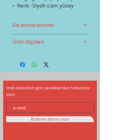
• Renk : Siyah cam yüzey
Sık sorula sorular
Ocaklar ile ilgilisık sorulan sorular
Ürün ölçüleri
bölümünden destek alabilirsiniz.
Sayfaya gitmek için
tıklayınız
Ürün ölçülerini indir
Mail adresinizi girin yeniliklerden haberdar
olun
Bültene abone olun