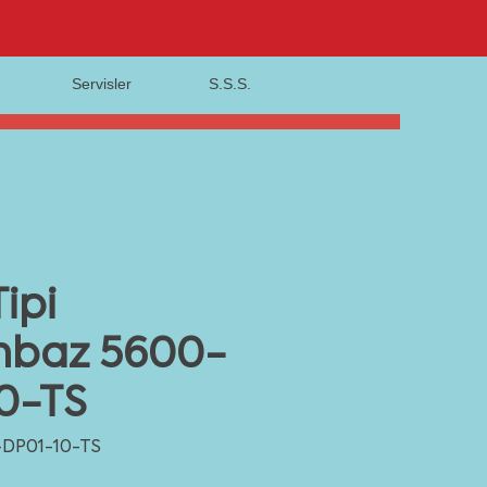
Servisler
S.S.S.
ipi
mbaz 5600-
0-TS
-DP01-10-TS