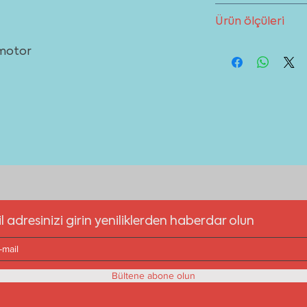
sağlayabilirsiniz.
Kar
Davlumbazınız ile ilgi
gelmemektedir. Haric
Ürün ölçüleri
bölümünden destek a
için tıklayınız
Ürün ölçülerini
indir
 motor
l adresinizi girin yeniliklerden haberdar olun
Bültene abone olun