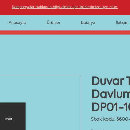
Kampanyalar hakkında bilgi almak için bültenimize üye olun.
Anasayfa
Ürünler
Batarya
İletişim
Duvar T
Davlu
DP01-1
Stok kodu: 5600