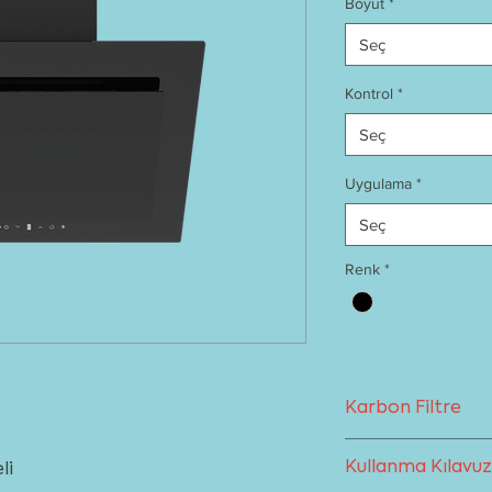
Boyut
*
Seç
Kontrol
*
Seç
Uygulama
*
Seç
Renk
*
Karbon Filtre
Baca kullanımına el
Kullanma Kılavu
li
olarak tasarlanmış